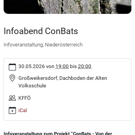
Infoabend ConBats
Infoveranstaltung, Niederösterreich
https://www.fledermausschutz.at/veranstaltungen/termine/i
30.05.2026
von
19:00
bis
20:00
conbats
Infoabend
Großweikersdorf, Dachboden der Alten
ConBats
Volksschule
2026-
05-
KFFÖ
30T19:00:00+02:00
iCal
2026-
05-
30T20:00:00+02:00
Infoveranstaltung zum Projekt “ConBats - Von der
Infoveranstaltung,