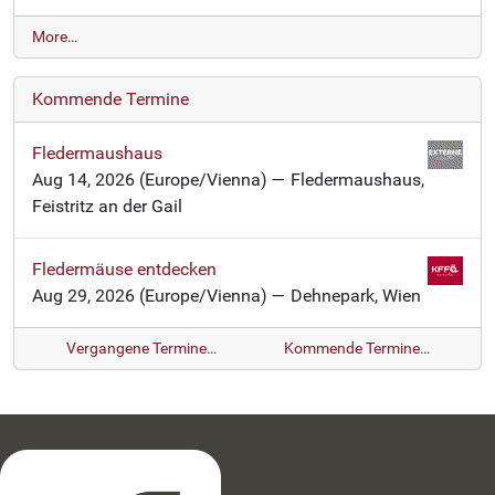
N
More…
e
w
Kommende Termine
s
-
Fledermaushaus
Aug 14, 2026
(Europe/Vienna)
— Fledermaushaus,
Feistritz an der Gail
Fledermäuse entdecken
Aug 29, 2026
(Europe/Vienna)
— Dehnepark, Wien
Vergangene Termine…
Kommende Termine…