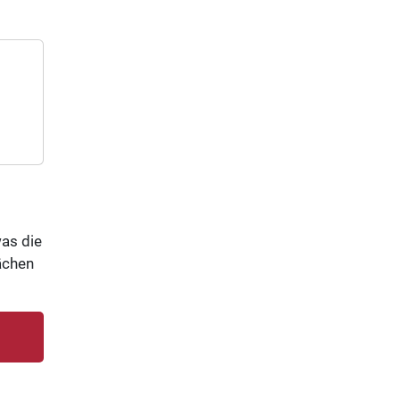
was die
ächen