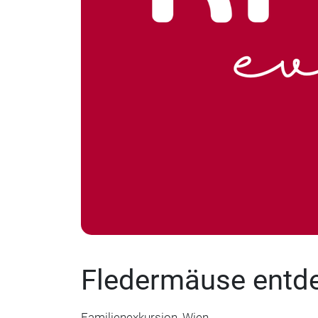
Fledermäuse entd
Familienexkursion, Wien