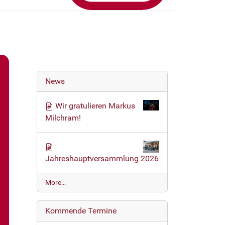
News
Wir gratulieren Markus
Milchram!
Jahreshauptversammlung 2026
N
More…
e
w
Kommende Termine
s
-