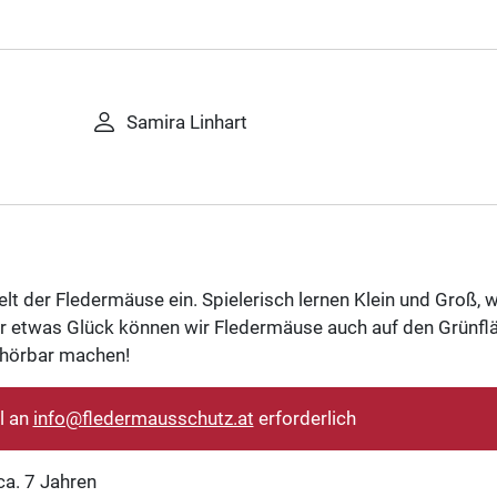
gen/termine/familienexkursion
Samira Linhart
 der Fledermäuse ein. Spielerisch lernen Klein und Groß, 
nur etwas Glück können wir Fledermäuse auch auf den Grünfl
 hörbar machen!
l an
info@fledermausschutz.at
erforderlich
ca. 7 Jahren