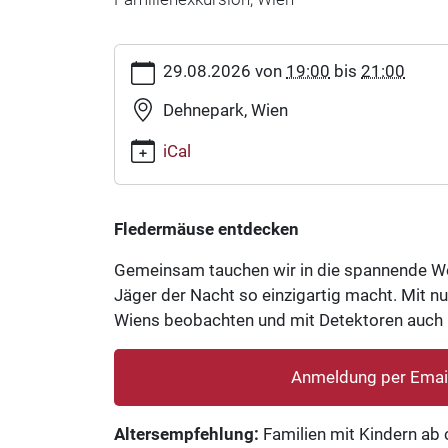
https://www.fledermausschutz.at/veranstaltun
29.08.2026
von
19:00
bis
21:00
Fledermäuse
entdecken
Dehnepark, Wien
2026-
iCal
08-
29T19:00:00+02:00
2026-
08-
Fledermäuse entdecken
29T21:00:00+02:00
Gemeinsam tauchen wir in die spannende Welt
Familienexkursion,
Jäger der Nacht so einzigartig macht. Mit 
Wien
Wiens beobachten und mit Detektoren auch
Anmeldung per Emai
Altersempfehlung:
Familien mit Kindern ab 