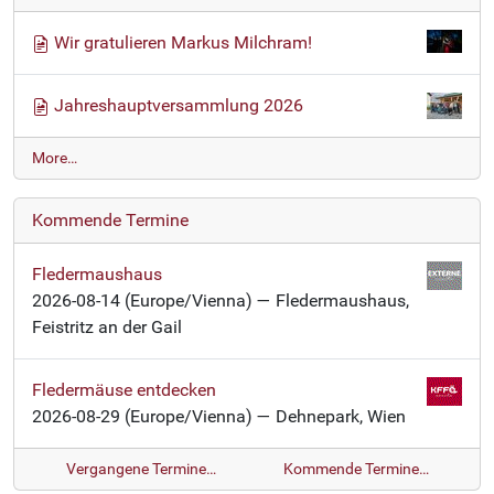
Wir gratulieren Markus Milchram!
Jahreshauptversammlung 2026
N
More…
e
w
Kommende Termine
s
-
Fledermaushaus
2026-08-14
(Europe/Vienna)
— Fledermaushaus,
Feistritz an der Gail
Fledermäuse entdecken
2026-08-29
(Europe/Vienna)
— Dehnepark, Wien
Vergangene Termine…
Kommende Termine…