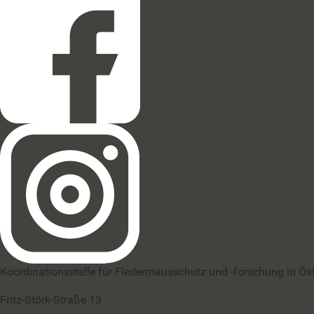
Koordinationsstelle für Fledermausschutz und -forschung in Ös
Fritz-Störk-Straße 13