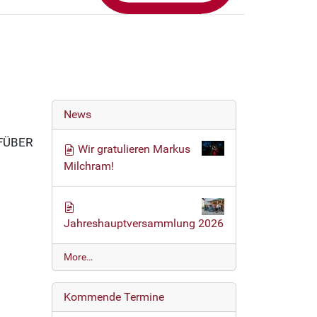
News
PFÜBER
Wir gratulieren Markus
Milchram!
Jahreshauptversammlung 2026
N
More…
e
w
Kommende Termine
s
-