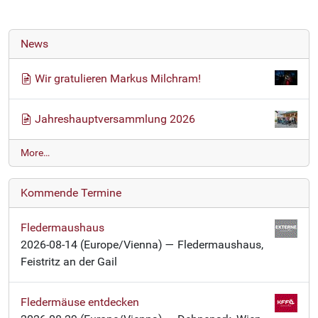
News
Wir gratulieren Markus Milchram!
Jahreshauptversammlung 2026
N
More…
e
w
Kommende Termine
s
-
Fledermaushaus
2026-08-14
(Europe/Vienna)
— Fledermaushaus,
Feistritz an der Gail
Fledermäuse entdecken