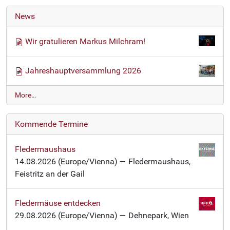
News
Wir gratulieren Markus Milchram!
Jahreshauptversammlung 2026
N
More…
e
w
Kommende Termine
s
-
Fledermaushaus
14.08.2026
(Europe/Vienna)
— Fledermaushaus,
Feistritz an der Gail
Fledermäuse entdecken
29.08.2026
(Europe/Vienna)
— Dehnepark, Wien