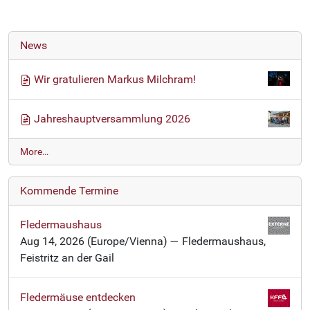
News
Wir gratulieren Markus Milchram!
Jahreshauptversammlung 2026
N
More…
e
w
Kommende Termine
s
-
Fledermaushaus
Aug 14, 2026
(Europe/Vienna)
— Fledermaushaus,
Feistritz an der Gail
Fledermäuse entdecken