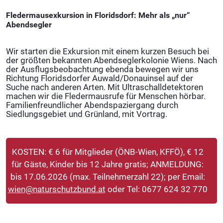
19T20:45:00+02:00
Fledermausexkursion in Floridsdorf: Mehr als „nur“
2026-
Abendsegler
06-
19T22:15:00+02:00
Wir starten die Exkursion mit einem kurzen Besuch bei
Externe
der größten bekannten Abendseglerkolonie Wiens. Nach
Veranstaltung,
der Ausflugsbeobachtung ebenda bewegen wir uns
Wien
Richtung Floridsdorfer Auwald/Donauinsel auf der
Suche nach anderen Arten. Mit Ultraschalldetektoren
machen wir die Fledermausrufe für Menschen hörbar.
Familienfreundlicher Abendspaziergang durch
Siedlungsgebiet und Grünland, mit Vortrag.
KOSTEN: € 6 für Mitglieder (ÖNB-Wien, KFFÖ), € 12
für Gäste, Kinder bis 12 Jahre gratis; ANMELDUNG:
bis 17.06.2026 (max. Teilnehmerzahl 22); per Email:
wien@naturschutzbund.at
oder Tel: 0677 624 32 770