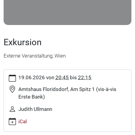
Exkursion
Externe Veranstaltung, Wien
https://www.fledermausschutz.at/veranstaltungen/extern/ext
19.06.2026
von
20:45
bis
22:15
floridsdorf-
mehr-
Amtshaus Floridsdorf, Am Spitz 1 (vis-à-vis
als-
Erste Bank)
nur-
abendsegler
Judith Ullmann
Exkursion
iCal
2026-
06-