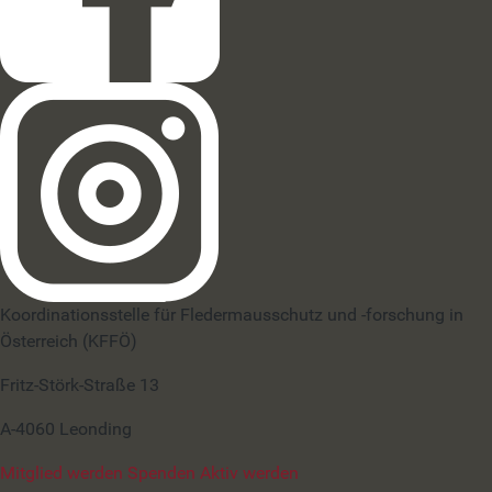
Koordinationsstelle für Fledermausschutz und -forschung in
Österreich (KFFÖ)
Fritz-Störk-Straße 13
A-4060 Leonding
Mitglied werden
Spenden
Aktiv werden