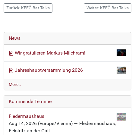
Zurück: KFFÖ Bat Talks
Weiter: KFFÖ Bat Talks
News
Wir gratulieren Markus Milchram!
Jahreshauptversammlung 2026
N
More…
e
w
Kommende Termine
s
-
Fledermaushaus
Aug 14, 2026
(Europe/Vienna)
— Fledermaushaus,
Feistritz an der Gail