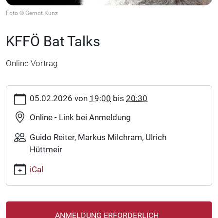
Foto © Gernot Kunz
KFFÖ Bat Talks
Online Vortrag
https://www.fledermausschutz.at/veranstaltungen/termine/fe
05.02.2026
von
19:00
bis
20:30
KFFÖ
Bat
Online - Link bei Anmeldung
Talks
Guido Reiter, Markus Milchram, Ulrich
2026-
02-
Hüttmeir
05T19:00:00+01:00
iCal
2026-
02-
05T20:30:00+01:00
Online
ANMELDUNG ERFORDERLICH