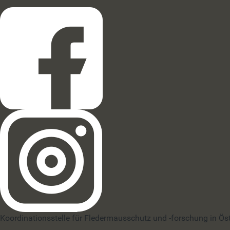
Koordinationsstelle für Fledermausschutz und -forschung in Ös