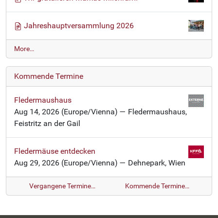
Jahreshauptversammlung 2026
N
More…
e
w
Kommende Termine
s
-
Fledermaushaus
Aug 14, 2026
(Europe/Vienna)
— Fledermaushaus,
Feistritz an der Gail
Fledermäuse entdecken
Aug 29, 2026
(Europe/Vienna)
— Dehnepark, Wien
Vergangene Termine…
Kommende Termine…