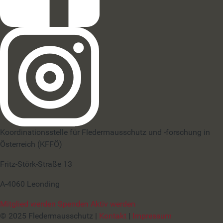
Koordinationsstelle für Fledermausschutz und -forschung in
Österreich (KFFÖ)
Fritz-Störk-Straße 13
A-4060 Leonding
Mitglied werden
Spenden
Aktiv werden
© 2025 Fledermausschutz |
Kontakt
|
Impressum