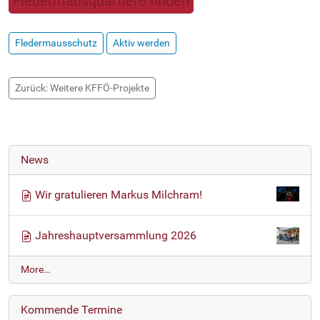
Fledermausquartiere finden
Fledermausschutz
Aktiv werden
Zurück: Weitere KFFÖ-Projekte
News
Wir gratulieren Markus Milchram!
Jahreshauptversammlung 2026
N
More…
e
w
Kommende Termine
s