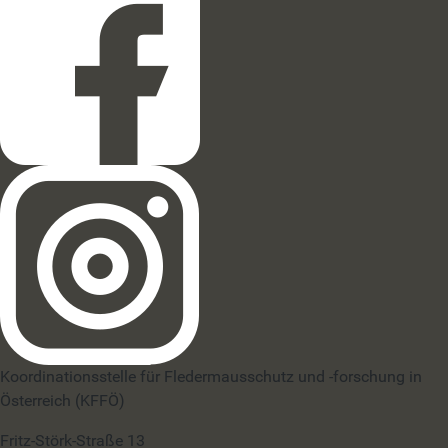
Koordinationsstelle für Fledermausschutz und -forschung in
Österreich (KFFÖ)
Fritz-Störk-Straße 13